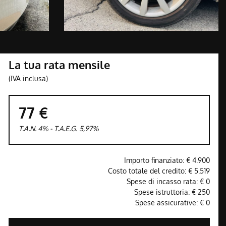
La tua rata mensile
(IVA inclusa)
77 €
T.A.N. 4% - T.A.E.G.
5,97
%
Importo finanziato: €
4.900
Costo totale del credito: €
5.519
Spese di incasso rata: €
0
Spese istruttoria: €
250
Spese assicurative: €
0