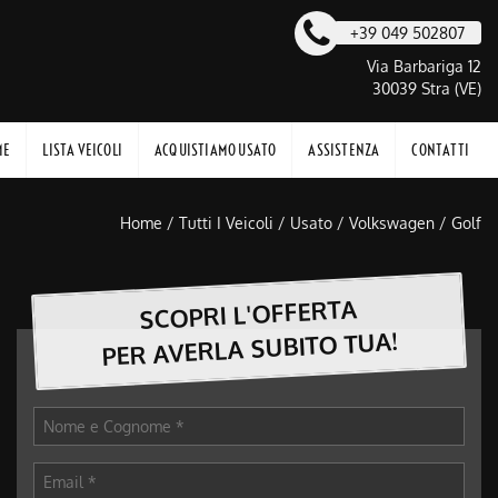
+39 049 502807
Via Barbariga 12
30039 Stra (VE)
ME
LISTA VEICOLI
ACQUISTIAMO USATO
ASSISTENZA
CONTATTI
Home
/
Tutti I Veicoli
/
Usato
/
Volkswagen
/
Golf
SCOPRI L'OFFERTA
PER AVERLA SUBITO TUA!