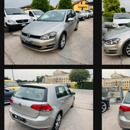
DISPONIBILE PER QUALSIASI PROVA.
A RICHIESTA POSSIAMO FORNIRE UN BOOK PIU' COMPLETO DI F
FORNIAMO QUALSIASI DELUCIDAZIONE E CHIARIMENTI.
SIAMO A DISPOSIZIONE PER TUTTO CIO' CHE PUO' RENDERE IL V
N.B. Gli annunci potrebbero presentare errori e/o omissioni pertanto
VALUTIAMO PARZIALE PERMUTA
INVIATECI DETTAGLI E FOTO DELLA VOSTRA VETTURA CHE VI AN
ACQUISTIAMO AUTOVETTURE USATE DI TUTTE LE MARCHE , CON A
PAGAMENTO IMMEDIATO!
PER ULTERIORI INFORMAZIONI VI PREGHIAMO DI CONTATTARE IL 
MICHELE NICOLE',
Cell. 333/6932929
OPPURE MANDATECI UNA E-MAIL ALL'INDIRIZZO info@ npuntoauto.