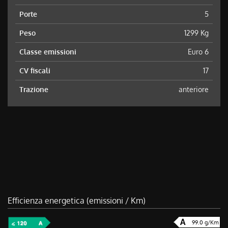
Porte
5
Peso
1299 Kg
Classe emissioni
Euro 6
CV fiscali
17
Trazione
anteriore
Efficienza energetica (emissioni / Km)
99.0 g/Km