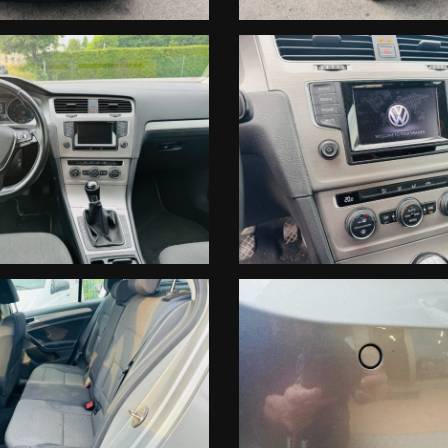
ETTURA (Marca, Modello, allestimento, km percorsi, stato carrozz
' LA NOSTRA VALUTAZIONE!
ITECI ANCHE SULLA NOSTRA PAGINA FACEBOOK : N.AUTO https://ww