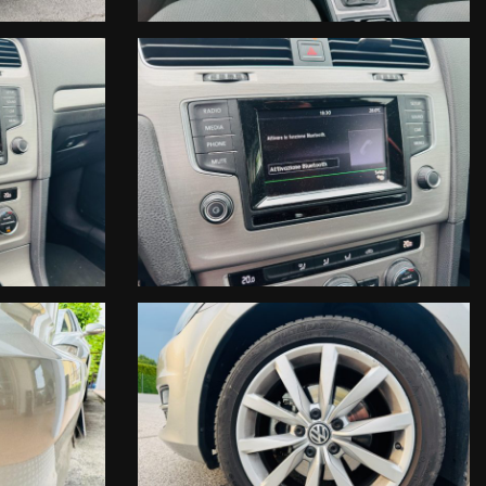
eria e gomme, Numero di proprietari, ultimo tagliando ed un
w.facebook.com/npuntoauto