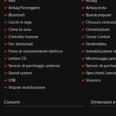
ABS
Airbag
questi
Airbag Passeggero
Airbag testa
strumenti
Bluetooth
Boardcomputer
di
tracciamento
Cerchi in lega
Chiusura centraliz
si
Clima bi-zona
Climatizzatore
rimanda
alla
Controllo trazione
Cruise Control
cookie
Fari direzionali
Fendinebbia
policy.
Freno di stazionamento elettrico
Immobilizzatore el
Puoi
rivedere
Lettore CD
Monitoraggio pres
e
Sensori di parcheggio anteriori
Sensori di parcheg
modificare
le
Sound system
Specchietti laterali
tue
USB
Vivavoce
scelte
Volante multifunzione
in
qualsiasi
momento.
Consumi
Dimensioni e