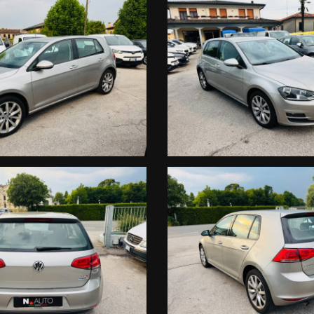
OTO
OSTRO ACQUISTO PIU' SERENO.
 se interessati alla vettura contattare in sede per ulteriori informazi
TICIPIAMO LA QUOTAZIONE
NZIANITA' NON SUPERIORE AI QUATTORDICI ANNI;
SIG.
it,