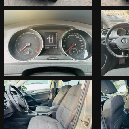
CON ALCUNE FOTOGRAFIE E DESCRIZIONI DETTAGLIATE DELLA VOSTRA V
recapito telefonico).
PIU 'INFORMAZIONI CI INVIERETE E PIU' RAPIDA E PRECISA SARA
PER ESSERE AGGIORNATI SU TUTTI I NOSTRI NUOVI ARRIVI SEGU