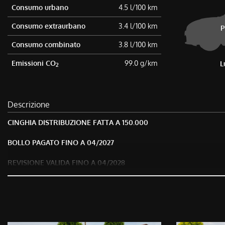
tta
Consumo urbano
4.5 l/100 km
ti
Consumo extraurbano
3.4 l/100 km
P
Consumo combinato
3.8 l/100 km
mpre
Cookie necessari
ilitato
Emissioni CO
99.0 g/km
L
2
Cookie delle preferenze
Descrizione
Cookie per il miglioramento dell'esperienza utente
CINGHIA DISTRIBUZIONE FATTA A 150.000
Cookie analitici
BOLLO PAGATO FINO A 04/2027
Cookie di marketing
REVISIONE VALIDA FINO A 04/2028
LA VETTURA PRESENTA 300/400 DANNI DI CARROZZERIA
VEICOLO FINANZIABILE IN 60 RATE, COMPRESA NELLA RATA HAI Q
FURTO, INCENDIO, ATTI VANDALICI, EVENTI ATMOSFERICI, GRANDIN