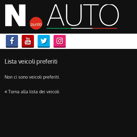
HOME
Le
tue
preferenze
LISTA VEICOLI
di
consenso
ACQUISTIAMO USATO
Il
seguente
pannello
Lista veicoli preferiti
ASSISTENZA
ti
consente
Non ci sono veicoli preferiti.
di
CONTATTI
esprimere
le
Torna alla lista dei veicoli
tue
preferenze
di
consenso
alle
tecnologie
di