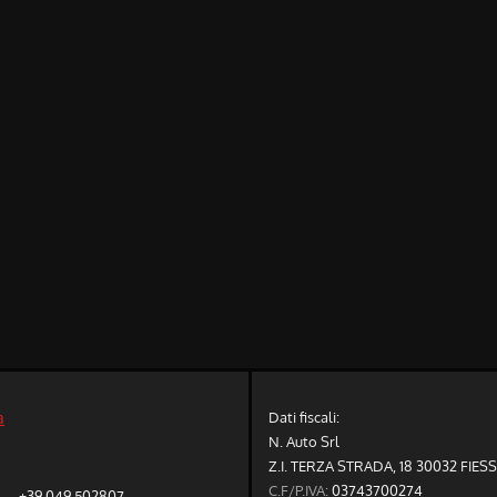
Dati fiscali:
a
N. Auto Srl
Z.I. TERZA STRADA, 18 30032 FIES
C.F/P.IVA:
03743700274
+39 049 502807