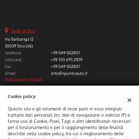
Salva
le
impostazioni
Sede di Stra
Via Barbariga 12
30039 Stra (VE)
Telefono:
+39 049 502807
Cellulare:
+39 333 693 2929
Fax:
+39 049 502807
Email:
info@npuntoauto.it
Indicazioni stradali
Cookie policy
Dati fiscali:
N. Auto Srl
Questo sito e gli strumenti di terze parti in esso integrati
trattano dati personali (es. dati di navigazione o indirizzi IP) e
Z.I. TERZA STRADA, 18 30032 FIESSO D'ARTICO (VE)
fanno uso di Cookie, Pixel, Tags o altri identificatori necessari
C.F/P.IVA:
03743700274
per il funzionamento e per il raggiungimento delle finalità
Registro delle imprese:
VE
descritte nella cookie policy, tra cui il miglioramento delle