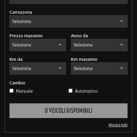
tracciamento
che
Carrozzeria
adottiamo
per
offrire
le
Prezzo massimo
Anno da
funzionalità
e
svolgere
le
Km da
Km massimo
attività
di
seguito
descritte.
Cambio
Per
Manuale
Automatico
ottenere
maggiori
informazioni
0 VEICOLI DISPONIBILI
sull'utilità
e
sul
Mostra tutti
funzionamento
di