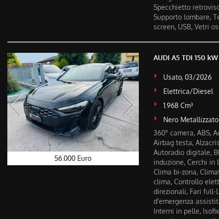
Specchietto retrovis
Supporto lombare, Te
screen, USB, Vetri os
AUDI A5 TDI 150 kW 
Usato, 03/2026
Elettrica/Diesel
1.968 Cm³
Nero Metallizzato
360° camera, ABS, Ad
Airbag testa, Alzacris
Autoradio digitale, 
56.000 Euro
induzione, Cerchi in
Clima bi-zona, Clima
clima, Controllo elett
direzionali, Fari full
d'emergenza assistita
Interni in pelle, Isof