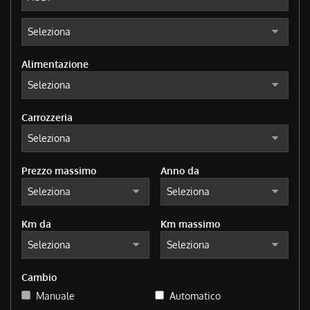
tracciamento
che
adottiamo
per
offrire
Alimentazione
le
funzionalità
e
svolgere
Carrozzeria
le
attività
di
seguito
Prezzo massimo
Anno da
descritte.
Per
ottenere
Km da
Km massimo
maggiori
informazioni
sull'utilità
e
Cambio
sul
funzionamento
Manuale
Automatico
di