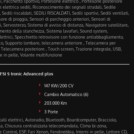
 Pacchetto sportivo, Portellone elettrico , Portellone posteriore
e elettrica sedili, Riconoscimento dei segnali stradali, Sedile
Sedili riscaldati, SEDILI RISCALDATI, Sedili sportivi, Sedili ventilati,
ore di pioggia, Sensori di parcheggio anteriori, Sensori di
, Servosterzo, Sistema di avviso di distanza, Navigatore satellitare,
mento della stanchezza, Sistema lavafari, Sound system,
elettrici, Specchietto retrovisore con funzione antiabbagliamento,
o, Supporto lombare, telecamera anteriore , Telecamera per
, Telecamera posteriore , Touch screen, Trazione integrale, USB,
te in pelle, Volante multifunzione
FSI S tronic Advanced plus
147 KW/200 CV
Cambio Automatico (6)
203.000 Km
3 Porte
talli elettrici, Autoradio, Bluetooth, Boardcomputer, Bracciolo,
ta, Chiusura centralizzata telecomandata, Clima bi-zona,
e Control, ESP, Fari Xenon, Fendinebbia, Interni in pelle, Lettore CD,