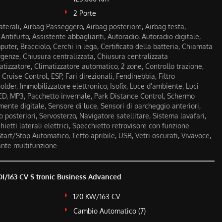
2 Porte
aterali, Airbag Passeggero, Airbag posteriore, Airbag testa,
i, Antifurto, Assistente abbaglianti, Autoradio, Autoradio digitale,
ter, Bracciolo, Cerchi in lega, Certificato della batteria, Chiamata
enze, Chiusura centralizzata, Chiusura centralizzata
tizzatore, Climatizzatore automatico, 2 zone, Controllo trazione,
Cruise Control, ESP, Fari direzionali, Fendinebbia, Filtro
holder, Immobilizzatore elettronico, Isofix, Luce d'ambiente, Luci
LED, MP3, Pacchetto invernale, Park Distance Control, Schermo
ente digitale, Sensore di luce, Sensori di parcheggio anteriori,
 posteriori, Servosterzo, Navigatore satellitare, Sistema lavafari,
etti laterali elettrici, Specchietto retrovisore con funzione
art/Stop Automatico, Tetto apribile, USB, Vetri oscurati, Vivavoce,
ante multifunzione
I/163 CV S tronic Business Advanced
120 KW/163 CV
Cambio Automatico (7)