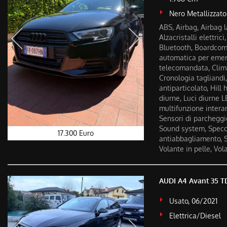
Nero Metallizzato
ABS, Airbag, Airbag l
Alzacristalli elettric
Bluetooth, Boardcompu
automatica per emerg
telecomandata, Clima
Cronologia tagliandi, 
antiparticolato, Hill 
diurne, Luci diurne 
multifunzione interam
Sensori di parcheggio
Sound system, Specchi
17.300 Euro
antiabbagliamento, St
Volante in pelle, Vol
AUDI A4 Avant 35 TD
Usato, 06/2021
Elettrica/Diesel