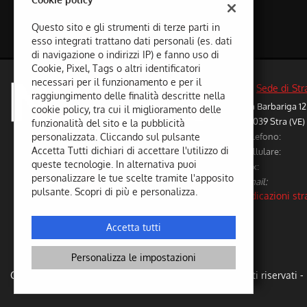
Questo sito e gli strumenti di terze parti in
esso integrati trattano dati personali (es. dati
di navigazione o indirizzi IP) e fanno uso di
Cookie, Pixel, Tags o altri identificatori
necessari per il funzionamento e per il
Sede di Str
raggiungimento delle finalità descritte nella
Via Barbariga 12
cookie policy, tra cui il miglioramento delle
30039 Stra (VE)
funzionalità del sito e la pubblicità
Telefono:
personalizzata. Cliccando sul pulsante
Accetta Tutti dichiari di accettare l'utilizzo di
Cellulare:
queste tecnologie. In alternativa puoi
Fax:
personalizzare le tue scelte tramite l'apposito
Email:
Leggi
pulsante. Scopri di più e personalizza.
Indicazioni str
la
cookie
policy
Accetta tutti
Personalizza le impostazioni
e
Copyright © 2026 GestionaleAuto.com S.r.l., Tutti i diritti riservati -
oni