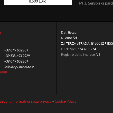
11.500 Euro
MP3, Sensori di parch
Dati fiscali:
a
N. Auto Srl
Z.I. TERZA STRADA, 18 30032 FIES
C.F/P.IVA:
03743700274
+39 049 502807
Registro delle imprese:
VE
+39 333 693 2929
+39 049 502807
info@npuntoauto.it
adali
Leggi l'informativa sulla privacy
-
Cookie Policy