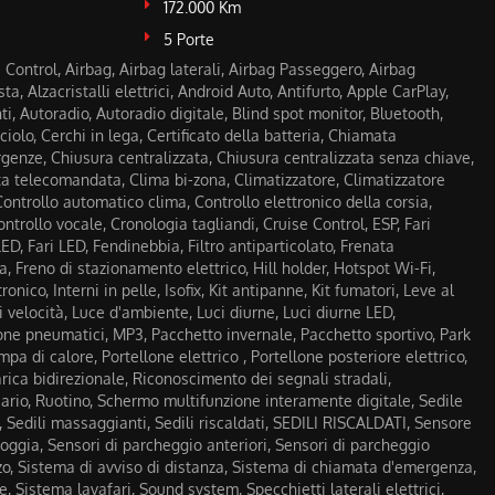
172.000 Km
5 Porte
Control, Airbag, Airbag laterali, Airbag Passeggero, Airbag
ta, Alzacristalli elettrici, Android Auto, Antifurto, Apple CarPlay,
i, Autoradio, Autoradio digitale, Blind spot monitor, Bluetooth,
olo, Cerchi in lega, Certificato della batteria, Chiamata
enze, Chiusura centralizzata, Chiusura centralizzata senza chiave,
ta telecomandata, Clima bi-zona, Climatizzatore, Climatizzatore
ontrollo automatico clima, Controllo elettronico della corsia,
ontrollo vocale, Cronologia tagliandi, Cruise Control, ESP, Fari
-LED, Fari LED, Fendinebbia, Filtro antiparticolato, Frenata
, Freno di stazionamento elettrico, Hill holder, Hotspot Wi-Fi,
onico, Interni in pelle, Isofix, Kit antipanne, Kit fumatori, Leve al
i velocità, Luce d'ambiente, Luci diurne, Luci diurne LED,
ne pneumatici, MP3, Pacchetto invernale, Pacchetto sportivo, Park
pa di calore, Portellone elettrico , Portellone posteriore elettrico,
rica bidirezionale, Riconoscimento dei segnali stradali,
ario, Ruotino, Schermo multifunzione interamente digitale, Sedile
 Sedili massaggianti, Sedili riscaldati, SEDILI RISCALDATI, Sensore
ioggia, Sensori di parcheggio anteriori, Sensori di parcheggio
rzo, Sistema di avviso di distanza, Sistema di chiamata d'emergenza,
e, Sistema lavafari, Sound system, Specchietti laterali elettrici,