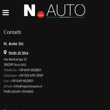
HOME
Le
tue
preferenze
LISTA VEICOLI
di
consenso
Contatti
ACQUISTIAMO USATO
Il
seguente
N. Auto Srl
pannello
ASSISTENZA
ti
Sede di Stra
consente
Via Barbariga 12
di
30039 Stra (VE)
CONTATTI
esprimere
Telefono:
+39 049 502807
le
Cellulare:
+39 333 693 2929
tue
Fax:
+39 049 502807
preferenze
Email:
info@npuntoauto.it
di
Indicazioni stradali
consenso
alle
tecnologie
di