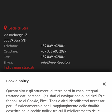
tta
ti
mpre
Cookie necessari
ilitato
Sede di Stra
Via Barbariga 12
Cookie delle preferenze
30039 Stra (VE)
Telefono:
+39 049 502807
Cookie per il miglioramento dell'esperienza utente
Cellulare:
+39 333 693 2929
Fax:
+39 049 502807
Cookie analitici
Email:
info@npuntoauto.it
Indicazioni stradali
Cookie di marketing
Cookie policy
Dati fiscali:
Leggi
N. Auto Srl
Questo sito e gli strumenti di terze parti in esso integrati
la
trattano dati personali (es. dati di navigazione o indirizzi IP) e
Z.I. TERZA STRADA, 18 30032 FIESSO D'ARTICO (VE)
cookie
fanno uso di Cookie, Pixel, Tags o altri identificatori necessari
C.F/P.IVA:
03743700274
policy
per il funzionamento e per il raggiungimento delle finalità
Registro delle imprese:
VE
descritte nella cookie policy, tra cui il miglioramento delle