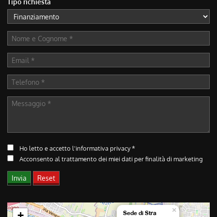
Tipo richiesta
tracciamento
che
adottiamo
per
offrire
le
funzionalità
e
svolgere
le
attività
di
seguito
descritte.
Per
Ho letto e accetto
l'informativa privacy
*
ottenere
maggiori
Acconsento al trattamento dei miei dati per finalità di marketing
informazioni
sull'utilità
e
sul
funzionamento
×
+
Sede di Stra
di